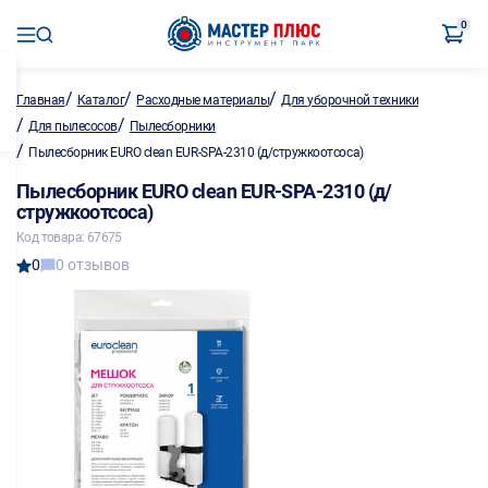
0
/
/
/
Главная
Каталог
Расходные материалы
Для уборочной техники
/
/
Для пылесосов
Пылесборники
/
Пылесборник EURO clean EUR-SPA-2310 (д/стружкоотсоса)
Пылесборник EURO clean EUR-SPA-2310 (д/
стружкоотсоса)
Код товара: 67675
0
0 отзывов