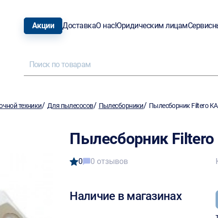
Акции
Доставка
О нас
Юридическим лицам
Сервисн
/
/
/
очной техники
Для пылесосов
Пылесборники
Пылесборник Filtero KA
Пылесборник Filtero 
0
0 отзывов
Наличие в магазинах