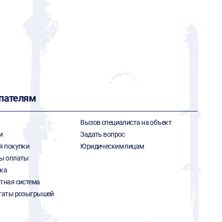
пателям
Вызов специалиста на объект
и
Задать вопрос
я покупки
Юридическим лицам
ы оплаты
ка
тная система
таты розыгрышей