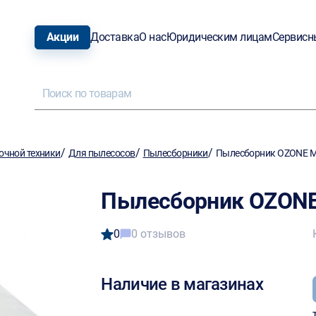
Акции
Доставка
О нас
Юридическим лицам
Сервисн
/
/
/
очной техники
Для пылесосов
Пылесборники
Пылесборник OZONE M
Пылесборник OZONE
0
0 отзывов
Наличие в магазинах