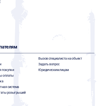
E
пателям
Вызов специалиста на объект
и
Задать вопрос
я покупки
Юридическим лицам
ы оплаты
ка
тная система
таты розыгрышей