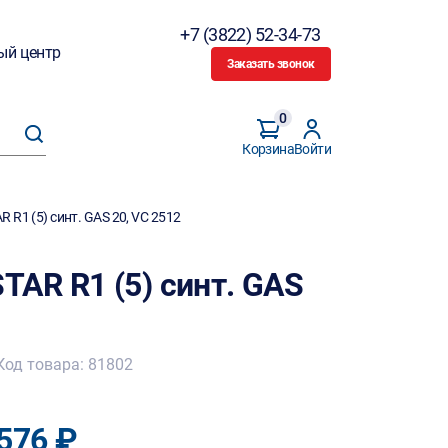
+7 (3822) 52-34-73
ый центр
Заказать звонок
0
Корзина
Войти
R1 (5) синт. GАЅ 20, VС 2512
AR R1 (5) синт. GАЅ
Код товара: 81802
576 ₽