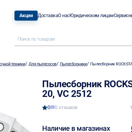
Акции
Доставка
О нас
Юридическим лицам
Сервисн
/
/
/
очной техники
Для пылесосов
Пылесборники
Пылесборник ROCKSTAR 
Пылесборник ROCKST
20, VС 2512
0
0 отзывов
Наличие в магазинах