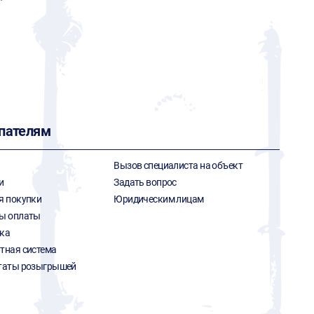
пателям
Вызов специалиста на объект
и
Задать вопрос
я покупки
Юридическим лицам
ы оплаты
ка
тная система
таты розыгрышей