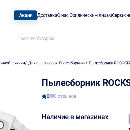
Акции
Доставка
О нас
Юридическим лицам
Сервисн
/
/
/
очной техники
Для пылесосов
Пылесборники
Пылесборник ROCKSTAR
Пылесборник ROCKS
0
0 отзывов
Наличие в магазинах