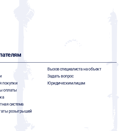
пателям
Вызов специалиста на объект
и
Задать вопрос
я покупки
Юридическим лицам
ы оплаты
ка
тная система
таты розыгрышей