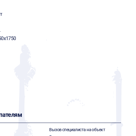
т
т
50х1750
пателям
Вызов специалиста на объект