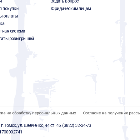
и
Задать вопрос
я покупки
Юридическим лицам
ы оплаты
ка
тная система
таты розыгрышей
сие на обработку персональных данных
Согласие на получение расс
 Томск, ул. Шевченко, 44 ст. 46, (3822) 52-34-73
01700002741