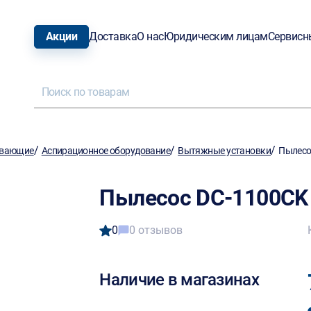
Акции
Доставка
О нас
Юридическим лицам
Сервисн
/
/
/
ывающие
Аспирационное оборудование
Вытяжные установки
Пылесо
Пылесос DC-1100CK
0
0 отзывов
Наличие в магазинах