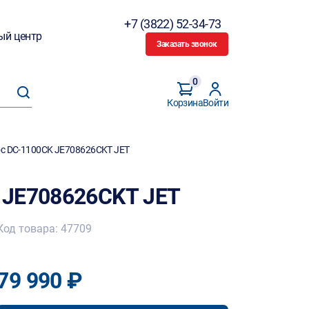
+7 (3822) 52-34-73
ый центр
Заказать звонок
0
Корзина
Войти
с DC-1100CK JE708626CKT JET
 JE708626CKT JET
Код товара: 47709
79 990 ₽