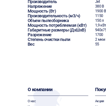
Производитель
Jet
Напряжение
380 В
Мощность (Вт)
1900 В
Производительность (м3/ч)
1150
Объем пылесборника
150 л
Мощность потребляемая (кВт)
1,9 кВ
Габаритные размеры (ДхШхВ)
940х7
Разрежение
1700
Степень очистки пыли
2 мкм
Вес
55
О компании
Поку
О нас
Акции