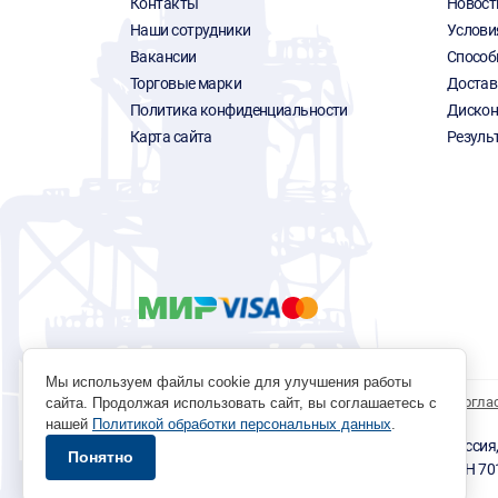
Контакты
Новост
Наши сотрудники
Услови
Вакансии
Способ
Торговые марки
Достав
Политика конфиденциальности
Дискон
Карта сайта
Резуль
Мы используем файлы cookie для улучшения работы
Политика обработки персональных данных
Согла
сайта. Продолжая использовать сайт, вы соглашаетесь с
нашей
Политикой обработки персональных данных
.
© 1996 - 2026 инструмент парк «Мастер Плюс» Россия, г.
Понятно
okp@masterplus.tomsk.ru ИП Брусницын Д.Н. ИНН 7