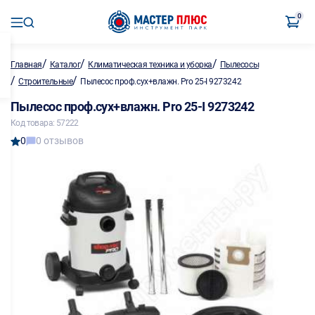
0
/
/
/
Главная
Каталог
Климатическая техника и уборка
Пылесосы
/
/
Строительные
Пылесос проф.сух+влажн. Pro 25-I 9273242
Пылесос проф.сух+влажн. Pro 25-I 9273242
Код товара: 57222
0
0 отзывов