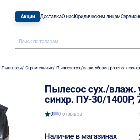
Акции
Доставка
О нас
Юридическим лицам
Сервисн
/
/
/
Пылесосы
Строительные
Пылесос сух./влаж. уборка, розетка с синхр
Пылесос сух./влаж. 
синхр. ПУ-30/1400Р, 
0
0 отзывов
Наличие в магазинах