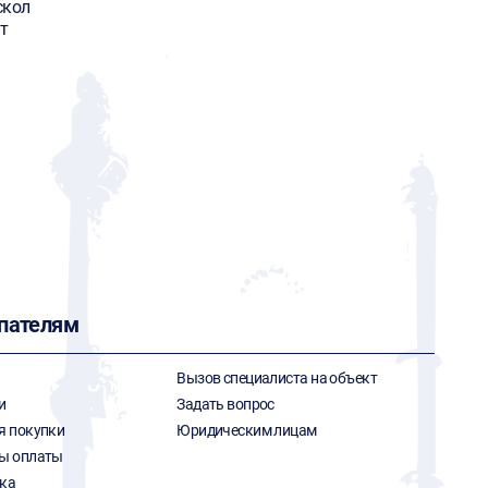
скол
т
пателям
Вызов специалиста на объект
и
Задать вопрос
я покупки
Юридическим лицам
ы оплаты
ка