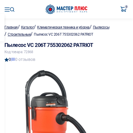
0
/
/
/
Главная
Каталог
Климатическая техника и уборка
Пылесосы
/
/
Строительные
Пылесос VC 206T 755302062 PATRIOT
Пылесос VC 206T 755302062 PATRIOT
Код товара: 72868
0
0 отзывов