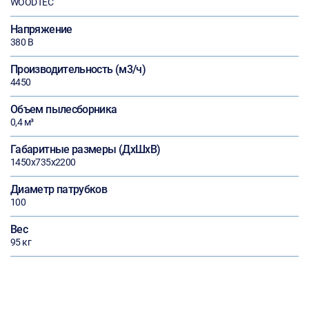
WOODTEC
Напряжение
380 В
Производительность (м3/ч)
4450
Объем пылесборника
0,4 м³
Габаритные размеры (ДхШхВ)
1450х735х2200
Диаметр патрубков
100
Вес
95 кг