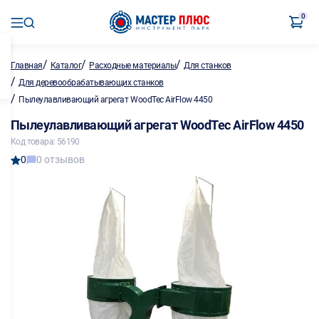
0
/
/
/
Главная
Каталог
Расходные материалы
Для станков
/
Для деревообрабатывающих станков
/
Пылеулавливающий агрегат WoodTec AirFlow 4450
Пылеулавливающий агрегат WoodTec AirFlow 4450
Код товара: 56190
0
0 отзывов