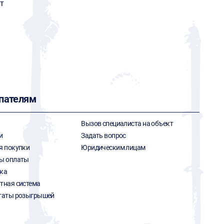
т
пателям
Вызов специалиста на объект
и
Задать вопрос
я покупки
Юридическим лицам
ы оплаты
ка
тная система
таты розыгрышей