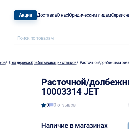
Акции
Доставка
О нас
Юридическим лицам
Сервисн
/
/
ков
Для деревообрабатывающих станков
Расточной/долбежный резе
Расточной/долбежн
10003314 JET
0
0 отзывов
Наличие в магазинах