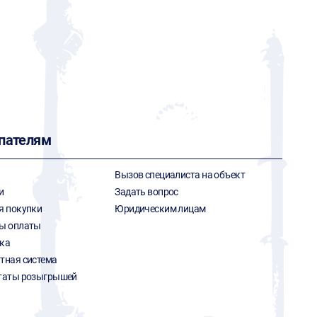
пателям
Вызов специалиста на объект
и
Задать вопрос
я покупки
Юридическим лицам
ы оплаты
ка
тная система
таты розыгрышей