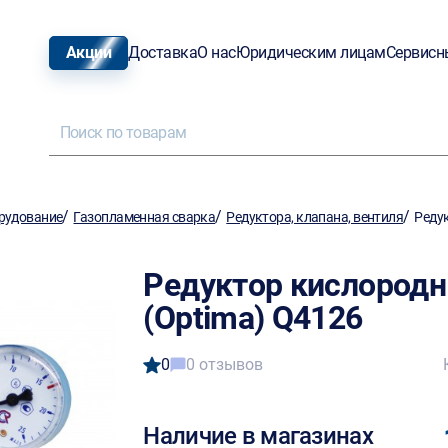
Акции
Доставка
О нас
Юридическим лицам
Сервисн
/
/
/
рудование
Газопламенная сварка
Редуктора, клапана, вентиля
Редук
Редуктор кислородн
(Optima) Q4126
0
0 отзывов
Наличие в магазинах