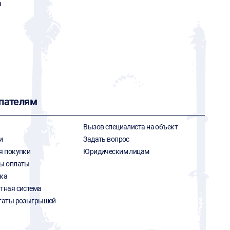
a
пателям
Вызов специалиста на объект
и
Задать вопрос
я покупки
Юридическим лицам
ы оплаты
ка
тная система
таты розыгрышей