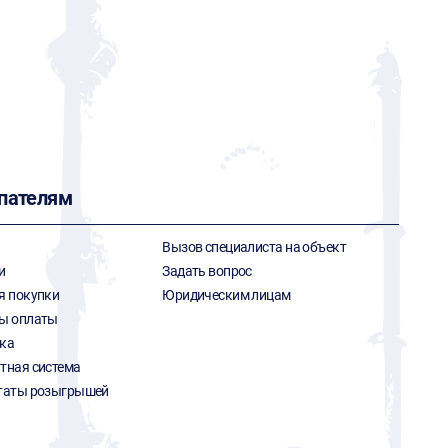
пателям
Вызов специалиста на объект
и
Задать вопрос
я покупки
Юридическим лицам
ы оплаты
ка
тная система
таты розыгрышей