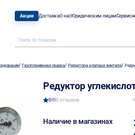
Акции
Доставка
О нас
Юридическим лицам
Сервисн
/
/
/
рудование
Газопламенная сварка
Редуктора, клапана, вентиля
Редук
Редуктор углекисло
0
0 отзывов
Наличие в магазинах