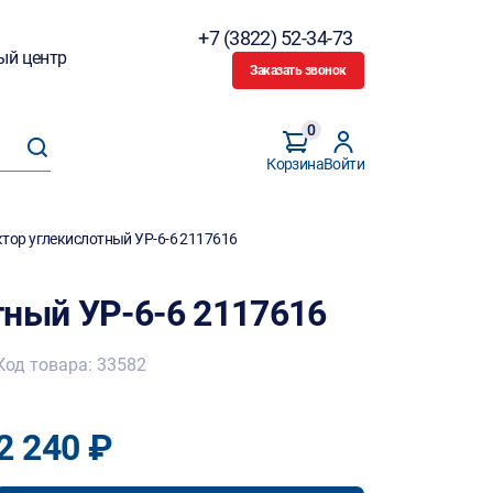
+7 (3822) 52-34-73
ый центр
Заказать звонок
0
Корзина
Войти
тор углекислотный УР-6-6 2117616
тный УР-6-6 2117616
Код товара: 33582
2 240 ₽