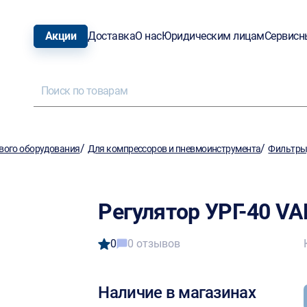
Акции
Доставка
О нас
Юридическим лицам
Сервисн
/
/
вого оборудования
Для компрессоров и пневмоинструмента
Фильтры,
Регулятор УРГ-40 VA
0
0 отзывов
Наличие в магазинах