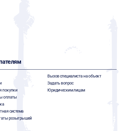
пателям
Вызов специалиста на объект
и
Задать вопрос
я покупки
Юридическим лицам
ы оплаты
ка
тная система
таты розыгрышей