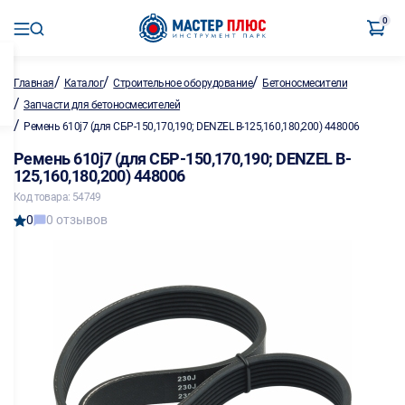
0
/
/
/
Главная
Каталог
Строительное оборудование
Бетоносмесители
/
Запчасти для бетоносмесителей
/
Ремень 610j7 (для СБР-150,170,190; DENZEL B-125,160,180,200) 448006
Ремень 610j7 (для СБР-150,170,190; DENZEL B-
125,160,180,200) 448006
Код товара: 54749
0
0 отзывов