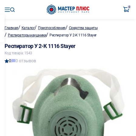
0
/
/
/
Главная
Каталог
Приспособления
Средства защиты
/
/
Респираторы,наушники
Респиратор У 2-К 1116 Stayer
Респиратор У 2-К 1116 Stayer
Код товара: 1543
0
0 отзывов