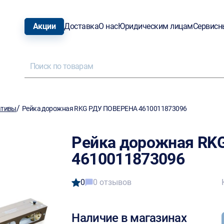
Акции
Доставка
О нас
Юридическим лицам
Сервисн
/
тивы
Рейка дорожная RKG РДУ ПОВЕРЕНА 4610011873096
Рейка дорожная RK
4610011873096
0
0 отзывов
Наличие в магазинах