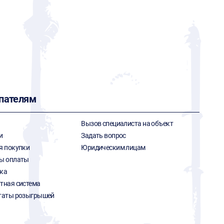
пателям
Вызов специалиста на объект
и
Задать вопрос
я покупки
Юридическим лицам
ы оплаты
ка
тная система
таты розыгрышей