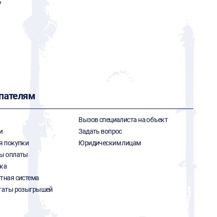
y
пателям
Вызов специалиста на объект
и
Задать вопрос
я покупки
Юридическим лицам
ы оплаты
ка
тная система
таты розыгрышей