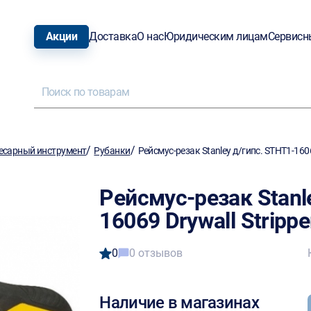
Акции
Доставка
О нас
Юридическим лицам
Сервисн
/
/
есарный инструмент
Рубанки
Рейсмус-резак Stanley д/гипс. STHT1-1606
Рейсмус-резак Stanl
16069 Drywall Strippe
0
0 отзывов
Наличие в магазинах