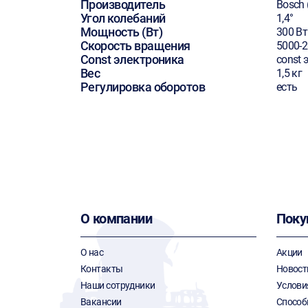
Производитель
Bosch 
Угол колебаний
1,4°
Мощность (Вт)
300 Вт
Скорость вращения
5000-
Const электроника
const 
Вес
1,5 кг
Регулировка оборотов
есть
О компании
Поку
О нас
Акции
Контакты
Новост
Наши сотрудники
Услови
Вакансии
Способ