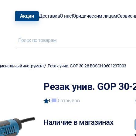
Акции
Доставка
О нас
Юридическим лицам
Сервисн
/
иональный инструмент
Резак унив. GOP 30-28 BOSCH 0601237003
Резак унив. GOP 30
0
0 отзывов
Наличие в магазинах