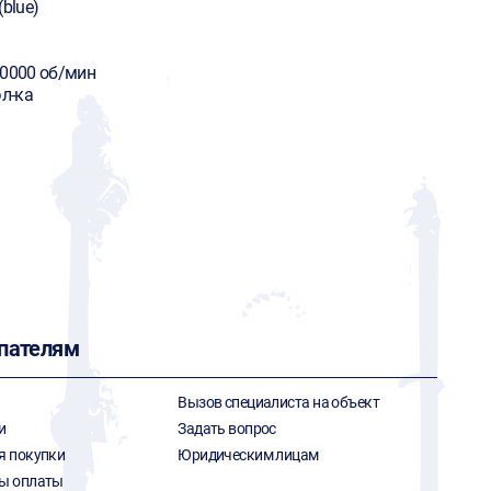
(blue)
20000 об/мин
эл-ка
пателям
Вызов специалиста на объект
и
Задать вопрос
я покупки
Юридическим лицам
ы оплаты