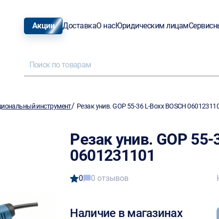
Акции
Доставка
О нас
Юридическим лицам
Сервисн
/
иональный инструмент
Резак унив. GOP 55-36 L-Boxx BOSCH 06012311
Резак унив. GOP 55-
0601231101
0
0 отзывов
Наличие в магазинах