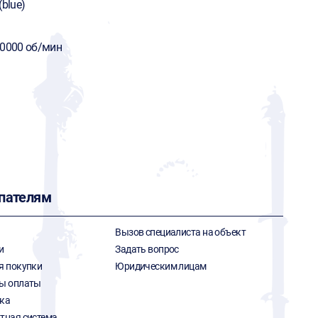
(blue)
20000 об/мин
пателям
Вызов специалиста на объект
и
Задать вопрос
я покупки
Юридическим лицам
ы оплаты
ка
тная система