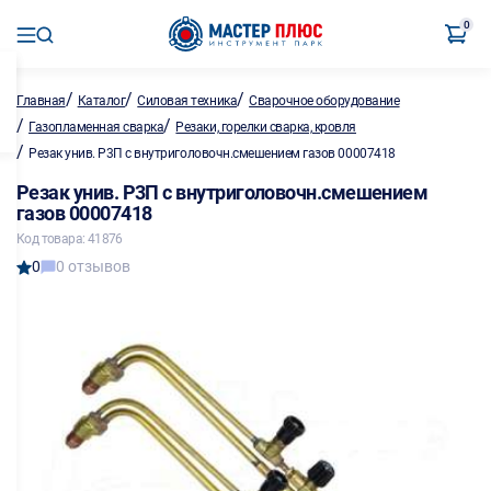
0
/
/
/
Главная
Каталог
Силовая техника
Сварочное оборудование
/
/
Газопламенная сварка
Резаки, горелки сварка, кровля
/
Резак унив. Р3П с внутриголовочн.смешением газов 00007418
Резак унив. Р3П с внутриголовочн.смешением
газов 00007418
Код товара: 41876
0
0 отзывов