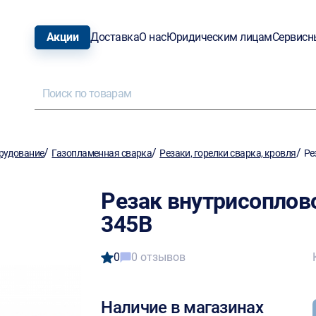
Акции
Доставка
О нас
Юридическим лицам
Сервисн
/
/
/
рудование
Газопламенная сварка
Резаки, горелки сварка, кровля
Ре
Резак внутрисоплов
345В
0
0 отзывов
Наличие в магазинах