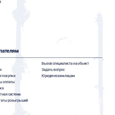
я
пателям
Вызов специалиста на объект
и
Задать вопрос
я покупки
Юридическим лицам
ы оплаты
ка
тная система
таты розыгрышей