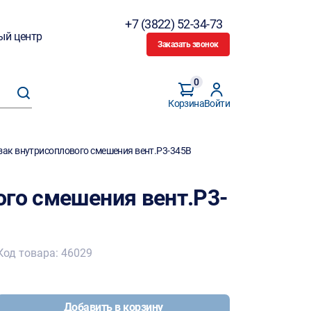
+7 (3822) 52-34-73
ый центр
Заказать звонок
0
Корзина
Войти
зак внутрисоплового смешения вент.Р3-345В
ого смешения вент.Р3-
Код товара: 46029
Добавить в корзину