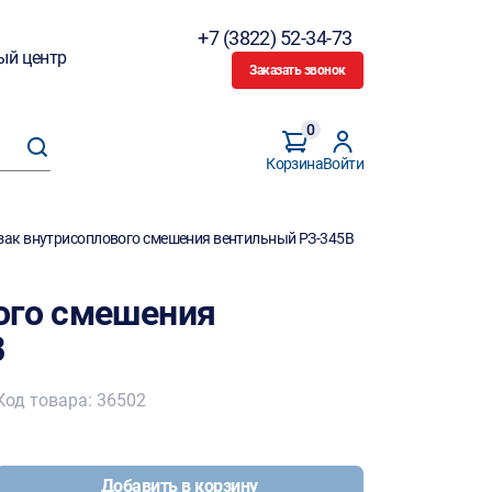
+7 (3822) 52-34-73
ый центр
Заказать звонок
0
Корзина
Войти
зак внутрисоплового смешения вентильный РЗ-345В
ого смешения
В
Код товара: 36502
Добавить в корзину