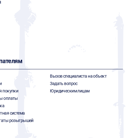
я
пателям
Вызов специалиста на объект
и
Задать вопрос
я покупки
Юридическим лицам
ы оплаты
ка
тная система
таты розыгрышей