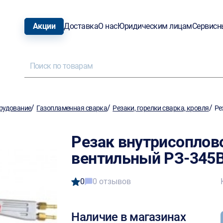
Акции
Доставка
О нас
Юридическим лицам
Сервисн
/
/
/
рудование
Газопламенная сварка
Резаки, горелки сварка, кровля
Ре
Резак внутрисоплов
вентильный РЗ-345
0
0 отзывов
Наличие в магазинах