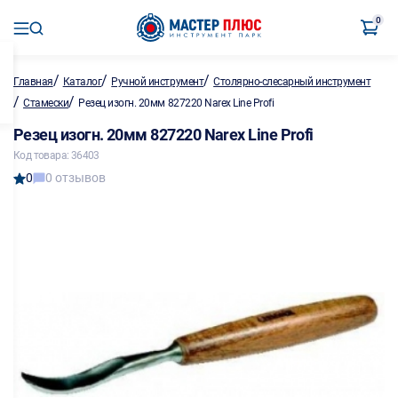
0
/
/
/
Главная
Каталог
Ручной инструмент
Столярно-слесарный инструмент
/
/
Стамески
Резец изогн. 20мм 827220 Narex Line Profi
Резец изогн. 20мм 827220 Narex Line Profi
Код товара: 36403
0
0 отзывов