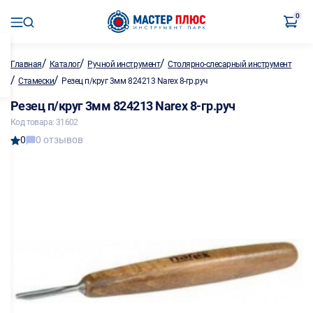
0
/
/
/
Главная
Каталог
Ручной инструмент
Столярно-слесарный инструмент
/
/
Стамески
Резец п/круг 3мм 824213 Narex 8-гр.руч
Резец п/круг 3мм 824213 Narex 8-гр.руч
Код товара: 31602
0
0 отзывов