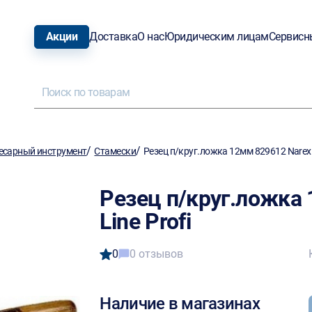
Акции
Доставка
О нас
Юридическим лицам
Сервисн
/
/
есарный инструмент
Стамески
Резец п/круг.ложка 12мм 829612 Narex L
Резец п/круг.ложка
Line Profi
0
0 отзывов
Наличие в магазинах