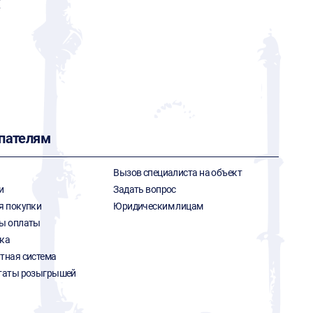
X
пателям
Вызов специалиста на объект
и
Задать вопрос
я покупки
Юридическим лицам
ы оплаты
ка
тная система
таты розыгрышей