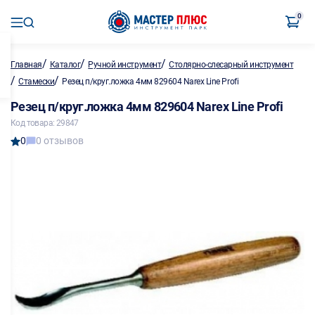
0
/
/
/
Главная
Каталог
Ручной инструмент
Столярно-слесарный инструмент
/
/
Стамески
Резец п/круг.ложка 4мм 829604 Narex Line Profi
Резец п/круг.ложка 4мм 829604 Narex Line Profi
Код товара: 29847
0
0 отзывов