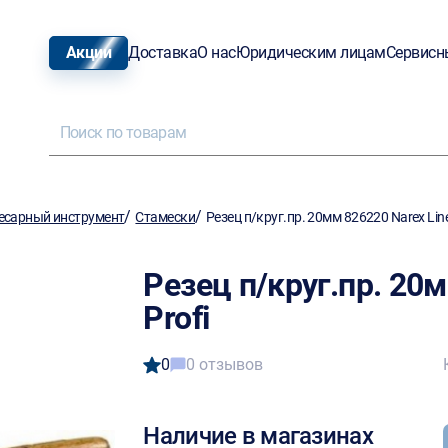
Акции
Доставка
О нас
Юридическим лицам
Сервисн
/
/
есарный инструмент
Стамески
Резец п/круг.пр. 20мм 826220 Narex Line
Резец п/круг.пр. 20м
Profi
0
0 отзывов
Наличие в магазинах