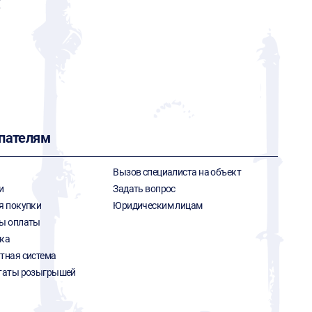
X
пателям
Вызов специалиста на объект
и
Задать вопрос
я покупки
Юридическим лицам
ы оплаты
ка
тная система
таты розыгрышей