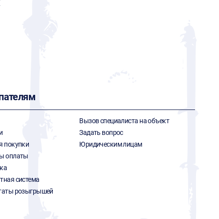
X
пателям
Вызов специалиста на объект
и
Задать вопрос
я покупки
Юридическим лицам
ы оплаты
ка
тная система
таты розыгрышей