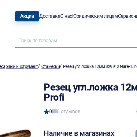
Акции
Доставка
О нас
Юридическим лицам
Сервисн
/
/
есарный инструмент
Стамески
Резец угл.ложка 12мм 829912 Narex Line
Резец угл.ложка 12м
Profi
0
0 отзывов
Наличие в магазинах