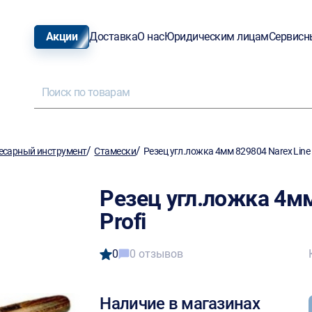
Акции
Доставка
О нас
Юридическим лицам
Сервисн
/
/
есарный инструмент
Стамески
Резец угл.ложка 4мм 829804 Narex Line 
Резец угл.ложка 4мм
Profi
0
0 отзывов
Наличие в магазинах