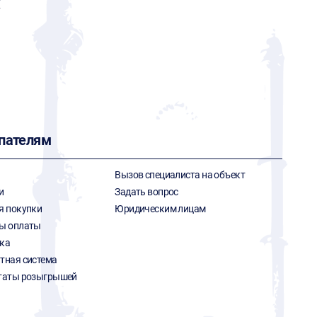
X
пателям
Вызов специалиста на объект
и
Задать вопрос
я покупки
Юридическим лицам
ы оплаты
ка
тная система
таты розыгрышей