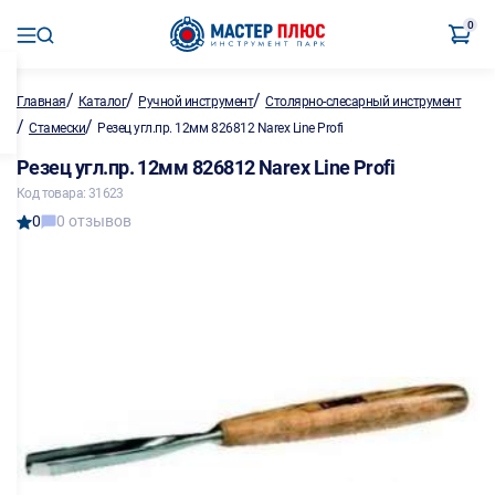
0
/
/
/
Главная
Каталог
Ручной инструмент
Столярно-слесарный инструмент
/
/
Стамески
Резец угл.пр. 12мм 826812 Narex Line Profi
Резец угл.пр. 12мм 826812 Narex Line Profi
Код товара: 31623
0
0 отзывов