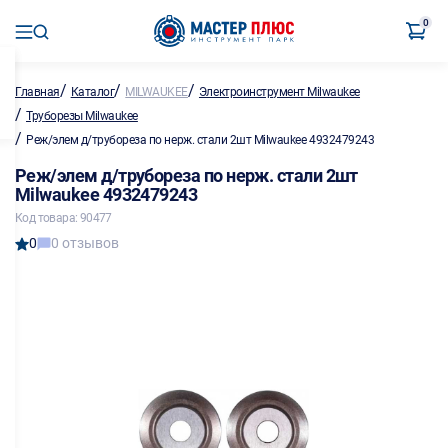
0
/
/
/
Главная
Каталог
MILWAUKEE
Электроинструмент Milwaukee
/
Труборезы Milwaukee
/
Реж/элем д/трубореза по нерж. стали 2шт Milwaukee 4932479243
Реж/элем д/трубореза по нерж. стали 2шт
Milwaukee 4932479243
Код товара: 90477
0
0 отзывов