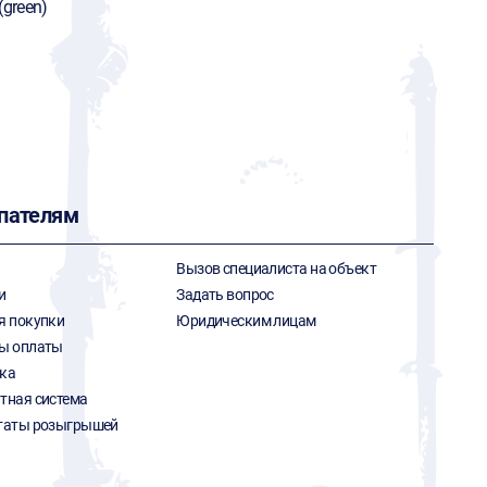
(green)
пателям
Вызов специалиста на объект
и
Задать вопрос
я покупки
Юридическим лицам
ы оплаты
ка
тная система
таты розыгрышей