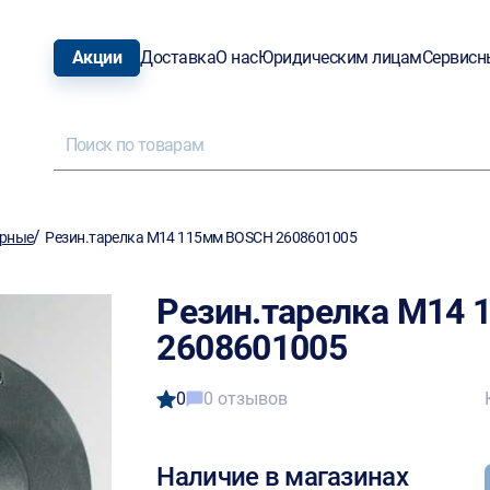
Акции
Доставка
О нас
Юридическим лицам
Сервисн
/
орные
Резин.тарелка М14 115мм BOSCH 2608601005
Резин.тарелка М14
2608601005
0
0 отзывов
Наличие в магазинах