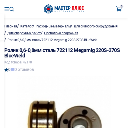
0
/
/
/
Главная
Каталог
Расходные материалы
Для силового оборудования
/
/
Для сварочных работ
Проволока сварочная
/
Ролик 0,6-0,8мм сталь 722112 Megamig 220S-270S BlueWeld
Ролик 0,6-0,8мм сталь 722112 Megamig 220S-270S
BlueWeld
Код товара: 42178
0
0 отзывов