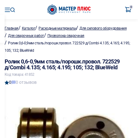
0
/
/
/
Главная
Каталог
Расходные материалы
Для силового оборудования
/
/
Для сварочных работ
Проволока сварочная
/
Ролик 0,6-0,9мм сталь/порошк.провол. 722529 д/Combi 4.135; 4.165; 4.195;
105; 132; BlueWeld
Ролик 0,6-0,9мм сталь/порошк.провол. 722529
д/Combi 4.135; 4.165; 4.195; 105; 132; BlueWeld
Код товара: 41852
0
0 отзывов