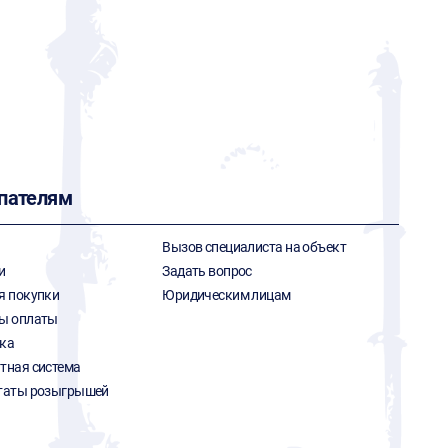
пателям
Вызов специалиста на объект
и
Задать вопрос
я покупки
Юридическим лицам
ы оплаты
ка
тная система
таты розыгрышей