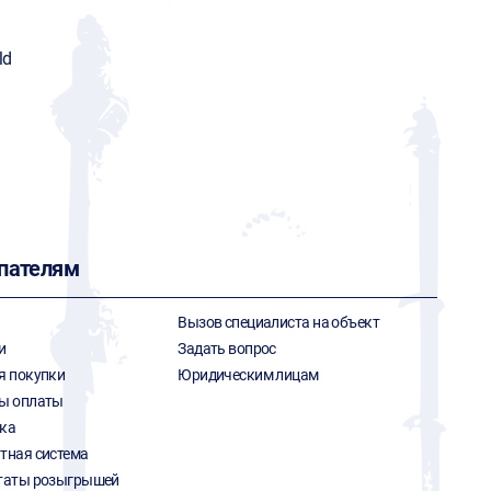
ld
пателям
Вызов специалиста на объект
и
Задать вопрос
я покупки
Юридическим лицам
ы оплаты
ка
тная система
таты розыгрышей