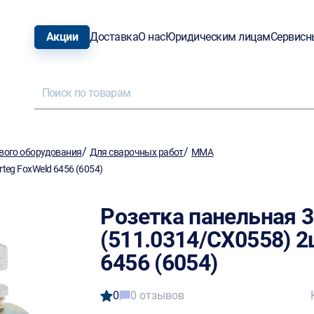
Акции
Доставка
О нас
Юридическим лицам
Сервисн
/
/
вого оборудования
Для сварочных работ
MMA
teg FoxWeld 6456 (6054)
Розетка панельная 3
(511.0314/CX0558) 2
6456 (6054)
0
0 отзывов