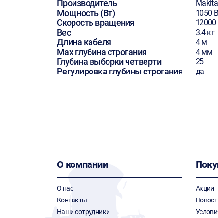
Производитель
Makita
Мощность (Вт)
1050 В
Скорость вращения
12000
Вес
3.4 кг
Длина кабеля
4 м
Max глубина строгания
4 мм
Глубина выборки четверти
25
Регулировка глубины строгания
да
О компании
Поку
О нас
Акции
Контакты
Новост
Наши сотрудники
Услови