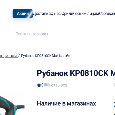
Акции
Доставка
О нас
Юридическим лицам
Сервисн
/
ектрические
Рубанок KP0810CK Makita кейс
Рубанок KP0810CK M
0
0 отзывов
Наличие в магазинах