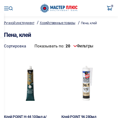
0
/
/
Ручной инструмент
Хозяйственные товары
Пена, клей
Пена, клей
Фильтры
Сортировка
Показывать по:
20
Клей POINT H-44 100мл д/
Клей POINT 96 280мл