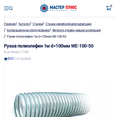
0
/
/
/
Главная
Каталог
Станки
Станки деревообрабатывающие
/
/
Аспирационное оборудование
Фитинги, рукава, мешки аспирации
/
Рукав полиолефин 1м d=100мм WE-100-50
Рукав полиолефин 1м d=100мм WE-100-50
Код товара: 71892
0
0 отзывов