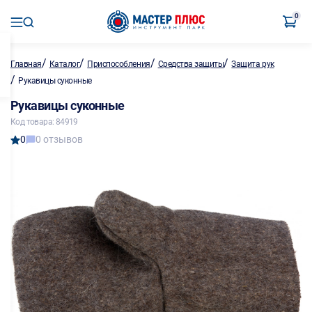
0
/
/
/
/
Главная
Каталог
Приспособления
Средства защиты
Защита рук
/
Рукавицы суконные
Рукавицы суконные
Код товара: 84919
0
0 отзывов