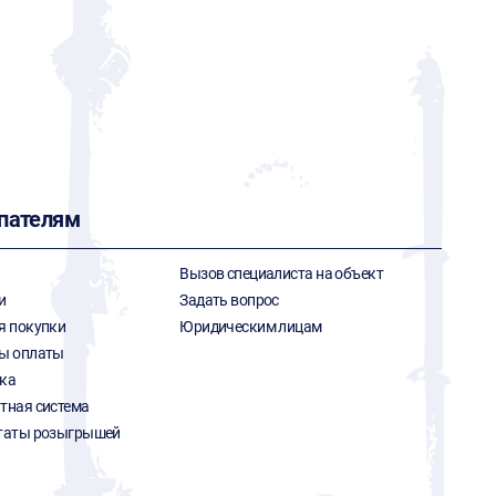
пателям
Вызов специалиста на объект
и
Задать вопрос
я покупки
Юридическим лицам
ы оплаты
ка
тная система
таты розыгрышей