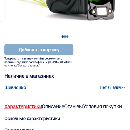
1
2
3
Добавить в корзину
Товара нет в наличии, уточняйте возможность
поставки под заказ по телефону
+7 (3822) 52-34-73
или
по кнопке "Заказать звонок"
Наличие в магазинах
Шевченко
Нет в наличии
Характеристики
Описание
Отзывы
Условия покупки
Основные характеристики