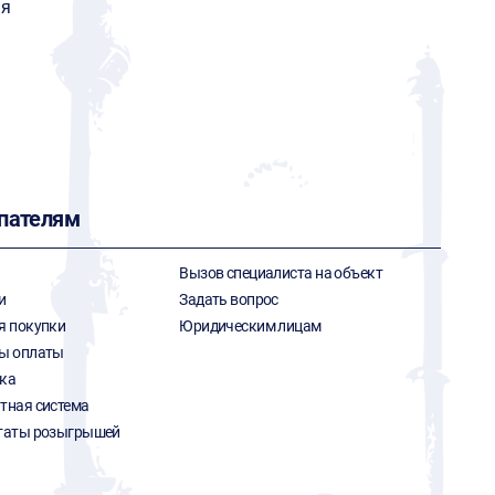
я
пателям
Вызов специалиста на объект
и
Задать вопрос
я покупки
Юридическим лицам
ы оплаты
ка
тная система
таты розыгрышей