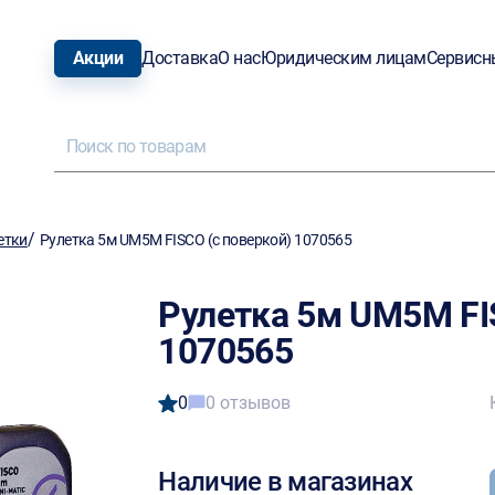
Акции
Доставка
О нас
Юридическим лицам
Сервисн
/
етки
Рулетка 5м UM5M FISCO (с поверкой) 1070565
Рулетка 5м UM5M FI
1070565
0
0 отзывов
Наличие в магазинах