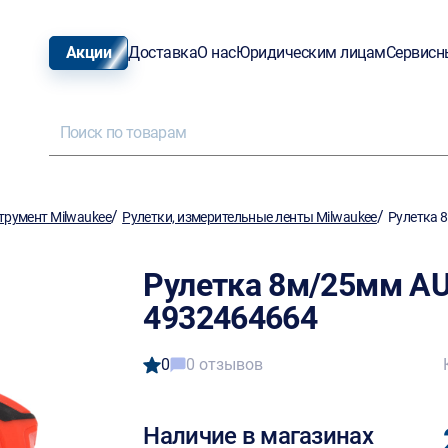
Акции
Доставка
О нас
Юридическим лицам
Сервисн
/
/
трумент Milwaukee
Рулетки, измерительные ленты Milwaukee
Рулетка 
Рулетка 8м/25мм A
4932464664
0
0 отзывов
Наличие в магазинах