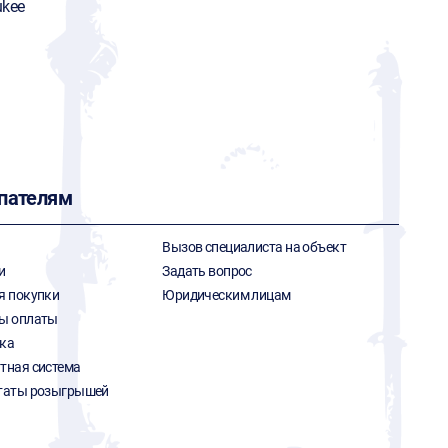
ukee
пателям
Вызов специалиста на объект
и
Задать вопрос
я покупки
Юридическим лицам
ы оплаты
ка
тная система
таты розыгрышей