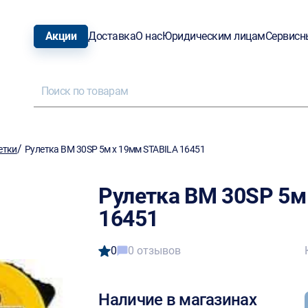
Акции
Доставка
О нас
Юридическим лицам
Сервисн
/
етки
Рулетка BM 30SP 5м х 19мм STABILA 16451
Рулетка BM 30SP 5м
16451
0
0 отзывов
Наличие в магазинах