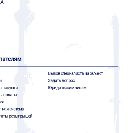
LA
пателям
Вызов специалиста на объект
и
Задать вопрос
я покупки
Юридическим лицам
ы оплаты
ка
тная система
таты розыгрышей