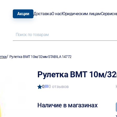
Акции
Доставка
О нас
Юридическим лицам
Сервисн
/
етки
Рулетка BMT 10м/32мм STABILA 14772
Рулетка BMT 10м/32
0
0 отзывов
Наличие в магазинах