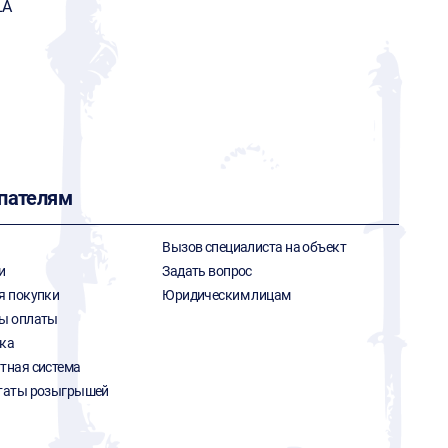
LA
пателям
Вызов специалиста на объект
и
Задать вопрос
я покупки
Юридическим лицам
ы оплаты
ка
тная система
таты розыгрышей