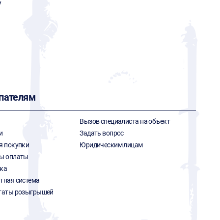
y
пателям
Вызов специалиста на объект
и
Задать вопрос
я покупки
Юридическим лицам
ы оплаты
ка
тная система
таты розыгрышей