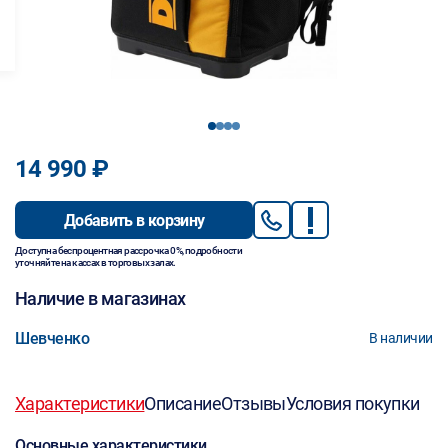
1
2
3
4
14 990 ₽
Добавить в корзину
Доступна беспроцентная рассрочка 0%, подробности
уточняйте на кассах в торговых залах.
Наличие в магазинах
Шевченко
В наличии
Характеристики
Описание
Отзывы
Условия покупки
Основные характеристики